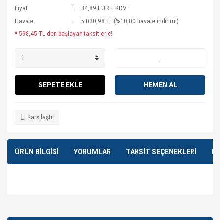
Fiyat
84,89 EUR + KDV
Havale
5.030,98 TL (%10,00 havale indirimi)
* 598,45 TL den başlayan taksitlerle!
SEPETE EKLE
HEMEN AL
Karşılaştır
ÜRÜN BİLGİSİ
YORUMLAR
TAKSİT SEÇENEKLERİ
ÖN
Bu ürünün fiyat bilgisi, resim, ürün açıklamalarında ve diğer
konularda yetersiz gördüğünüz noktaları öneri formunu
Bu ürüne ilk yorumu siz yapın!
kullanarak tarafımıza iletebilirsiniz.