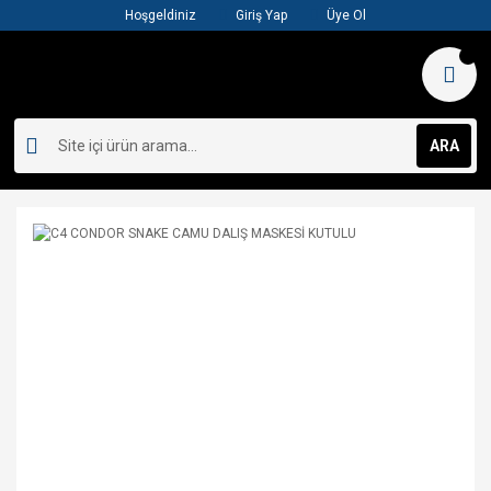
Hoşgeldiniz
Giriş Yap
Üye Ol
ARA