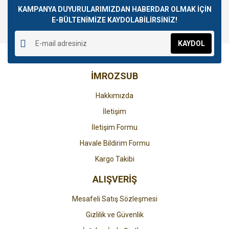
Görüş ve önerileriniz için teşekkür ederiz.
KAMPANYA DUYURULARIMIZDAN HABERDAR OLMAK İÇİN
E-BÜLTENİMİZE KAYDOLABİLİRSİNİZ!
Yorum Yaz
Ürün resmi kalitesiz, bozuk veya görüntülenemiyor.
KAYDOL
Ürün açıklamasında eksik bilgiler bulunuyor.
Ürün bilgilerinde hatalar bulunuyor.
İMROZSUB
Ürün fiyatı diğer sitelerden daha pahalı.
Bu ürüne benzer farklı alternatifler olmalı.
Hakkımızda
İletişim
İletişim Formu
Havale Bildirim Formu
Gönder
Kargo Takibi
ALIŞVERİŞ
Mesafeli Satış Sözleşmesi
Gizlilik ve Güvenlik