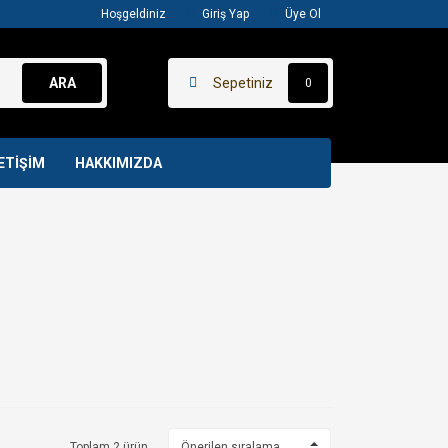
Hoşgeldiniz
Giriş Yap
Üye Ol
ARA
Sepetiniz
0
ETİŞİM
HAKKIMIZDA
Toplam 2 ürün