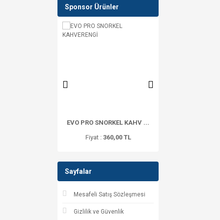
Sponsor Ürünler
UB BİLEK AĞIRL ...
EVO PRO SNORKEL KAHV ...
İMROZSUB CALDERA 5
at :
1.917,53 TL
Fiyat :
360,00 TL
Fiyat :
19.881,00
Sayfalar
Mesafeli Satış Sözleşmesi
Gizlilik ve Güvenlik