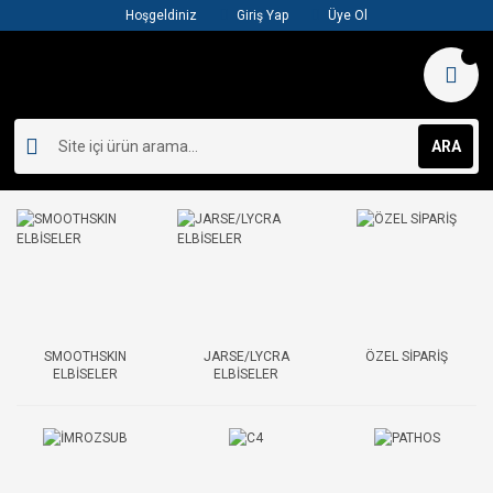
Hoşgeldiniz
Giriş Yap
Üye Ol
ARA
SMOOTHSKIN
JARSE/LYCRA
ÖZEL SİPARİŞ
ELBİSELER
ELBİSELER