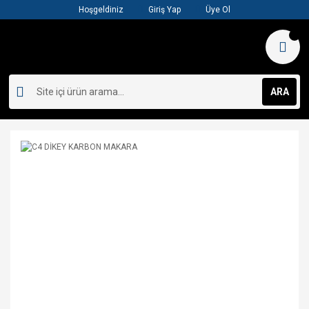
Hoşgeldiniz
Giriş Yap
Üye Ol
ARA