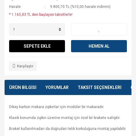
Havale
9.800,70 TL (%10,00 havale indirimi)
* 1.165,83 TL den başlayan taksitlerle!
SEPETE EKLE
HEMEN AL
Karşılaştır
ÜRÜN BİLGİSİ
YORUMLAR
TAKSİT SEÇENEKLERİ
ÖN
Dikey karbon makara zıpkınlar için modüler bir makaradır.
Klasik konumda zıpkın üzerine montaj için özel bir brakete sahiptir.
Braket kullanılmadan da doğrudan tetik korkuluğuna montaj yapılabilir.