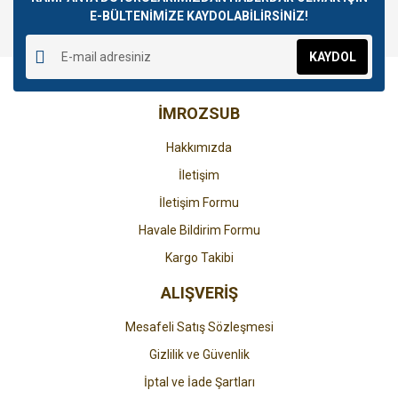
E-BÜLTENİMİZE KAYDOLABİLİRSİNİZ!
Yorum Yaz
Ürün resmi kalitesiz, bozuk veya görüntülenemiyor.
KAYDOL
Ürün açıklamasında eksik bilgiler bulunuyor.
Ürün bilgilerinde hatalar bulunuyor.
İMROZSUB
Ürün fiyatı diğer sitelerden daha pahalı.
Bu ürüne benzer farklı alternatifler olmalı.
Hakkımızda
İletişim
İletişim Formu
Havale Bildirim Formu
Gönder
Kargo Takibi
ALIŞVERİŞ
Mesafeli Satış Sözleşmesi
Gizlilik ve Güvenlik
İptal ve İade Şartları