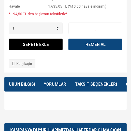
Havale
1.635,05 TL (%10,00 havale indirimi)
* 194,50 TL den başlayan taksitlerle!
SEPETE EKLE
HEMEN AL
Karşılaştır
ÜRÜN BİLGİSİ
YORUMLAR
TAKSİT SEÇENEKLERİ
ÖN
Bu ürünün fiyat bilgisi, resim, ürün açıklamalarında ve diğer
konularda yetersiz gördüğünüz noktaları öneri formunu
Bu ürüne ilk yorumu siz yapın!
kullanarak tarafımıza iletebilirsiniz.
Görüş ve önerileriniz için teşekkür ederiz.
KAMPANYA DUYURULARIMIZDAN HABERDAR OLMAK İÇİN