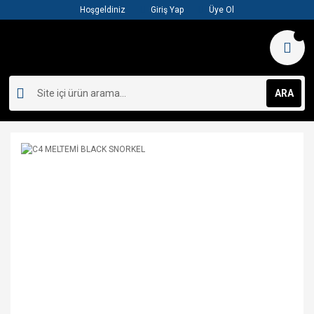
Hoşgeldiniz
Giriş Yap
Üye Ol
ARA