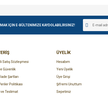
e diğer konularda yetersiz gördüğünüz noktaları öneri formunu kullanarak tarafımı
Bu ürüne ilk yorumu siz yapın!
r.
K İÇİN E-BÜLTENİMİZE KAYDOLABİLİRSİNİZ!
Yorum Yaz
ERİŞ
ÜYELİK
i Satış Sözleşmesi
Hesabım
 ve Güvenlik
Yeni Üyelik
 İade Şartları
Üye Girişi
Gönder
Veriler Politikası
Şifremi Unuttum
ve Teslimat
Sepetiniz