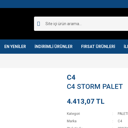
EN YENİLER
İNDİRİMLİ ÜRÜNLER
FIRSAT ÜRÜNLERİ
İL
C4
C4 STORM PALET
4.413,07 TL
Kategori
PALET
Marka
C4