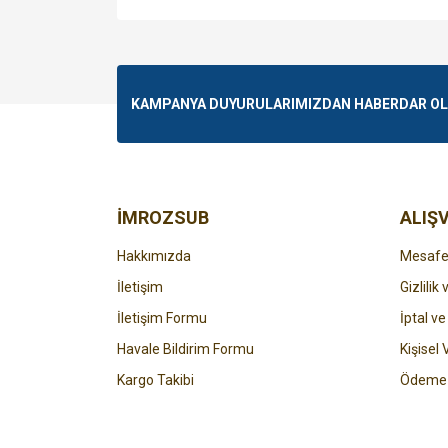
Bu ürünün fiyat bilgisi, resim, ürün açıklamalarında v
Görüş ve önerileriniz için teşekkür ederiz.
Ürün resmi kalitesiz, bozuk veya görüntülenemiyo
KAMPANYA DUYURULARIMIZDAN HABERDAR OLMA
Ürün açıklamasında eksik bilgiler bulunuyor.
Ürün bilgilerinde hatalar bulunuyor.
Ürün fiyatı diğer sitelerden daha pahalı.
Bu ürüne benzer farklı alternatifler olmalı.
İMROZSUB
ALIŞV
Hakkımızda
Mesafel
İletişim
Gizlilik
İletişim Formu
İptal ve
Havale Bildirim Formu
Kişisel 
Kargo Takibi
Ödeme 