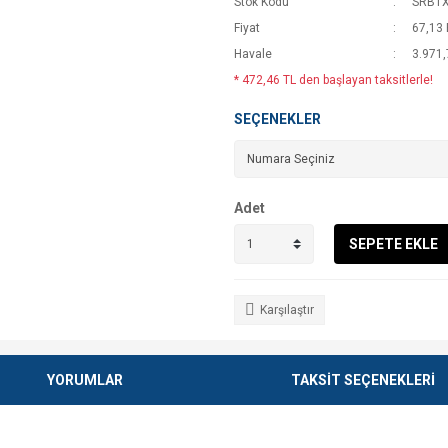
Stok Kodu
SRBTX
Fiyat
67,13
Havale
3.971,
* 472,46 TL den başlayan taksitlerle!
SEÇENEKLER
Adet
SEPETE EKLE
Karşılaştır
YORUMLAR
TAKSİT SEÇENEKLERİ