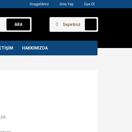
Hoşgeldiniz
Giriş Yap
Üye Ol
ARA
Sepetiniz
ETİŞİM
HAKKIMIZDA
LER