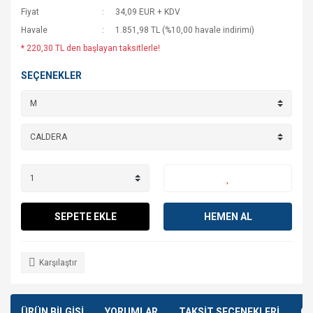
Fiyat
34,09 EUR + KDV
Havale
1.851,98 TL (%10,00 havale indirimi)
* 220,30 TL den başlayan taksitlerle!
SEÇENEKLER
SEPETE EKLE
HEMEN AL
Karşılaştır
ÜRÜN BİLGİSİ
YORUMLAR
TAKSİT SEÇENEKLERİ
ÖN