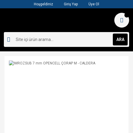
Hoşgeldiniz
Giriş Yap
Üye Ol
ARA