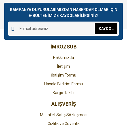
Bu ürüne ilk yorumu siz yapın!
kullanarak tarafımıza iletebilirsiniz.
Görüş ve önerileriniz için teşekkür ederiz.
KAMPANYA DUYURULARIMIZDAN HABERDAR OLMAK İÇİN
E-BÜLTENİMİZE KAYDOLABİLİRSİNİZ!
Yorum Yaz
Ürün resmi kalitesiz, bozuk veya görüntülenemiyor.
KAYDOL
Ürün açıklamasında eksik bilgiler bulunuyor.
Ürün bilgilerinde hatalar bulunuyor.
İMROZSUB
Ürün fiyatı diğer sitelerden daha pahalı.
Bu ürüne benzer farklı alternatifler olmalı.
Hakkımızda
İletişim
İletişim Formu
Havale Bildirim Formu
Gönder
Kargo Takibi
ALIŞVERİŞ
Mesafeli Satış Sözleşmesi
Gizlilik ve Güvenlik