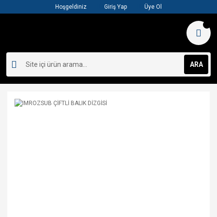
Hoşgeldiniz
Giriş Yap
Üye Ol
ARA