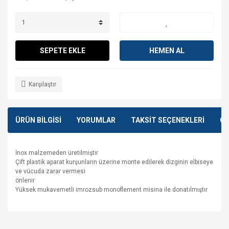
SEPETE EKLE
HEMEN AL
Karşılaştır
ÜRÜN BİLGİSİ
YORUMLAR
TAKSİT SEÇENEKLERİ
ÖN
İnox malzemeden üretilmiştir
Çift plastik aparat kurşunların üzerine monte edilerek dizginin elbiseye
ve vücuda zarar vermesi
önlenir
Yüksek mukavemetli imrozsub monoflement misina ile donatılmıştır
Bu ürünün fiyat bilgisi, resim, ürün açıklamalarında ve diğer
konularda yetersiz gördüğünüz noktaları öneri formunu