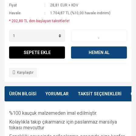
Fiyat
28,81 EUR + KDV
Havale
1.704,87 TL (%10,00 havale indirimi)
* 202,80 TL den başlayan taksitlerle!
SEPETE EKLE
HEMEN AL
Karşılaştır
ÜRÜN BİLGİSİ
YORUMLAR
TAKSİT SEÇENEKLERİ
ÖN
%100 kauçuk malzemeden imal edilmiştir.
Kolaylıkla takıp çıkarmanız için paslanmaz marsilya
tokası mevcuttur