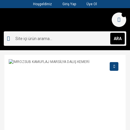
Hoşgeldiniz
Giriş Yap
Üye Ol
ARA