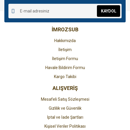
Yorum Yaz
Ürün resmi kalitesiz, bozuk veya görüntülenemiyor.
KAYDOL
Ürün açıklamasında eksik bilgiler bulunuyor.
Ürün bilgilerinde hatalar bulunuyor.
İMROZSUB
Ürün fiyatı diğer sitelerden daha pahalı.
Bu ürüne benzer farklı alternatifler olmalı.
Hakkımızda
İletişim
İletişim Formu
Havale Bildirim Formu
Gönder
Kargo Takibi
ALIŞVERİŞ
Mesafeli Satış Sözleşmesi
Gizlilik ve Güvenlik
İptal ve İade Şartları
Kişisel Veriler Politikası