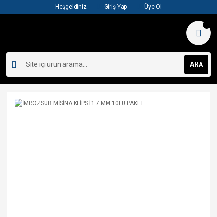
Hoşgeldiniz
Giriş Yap
Üye Ol
ARA