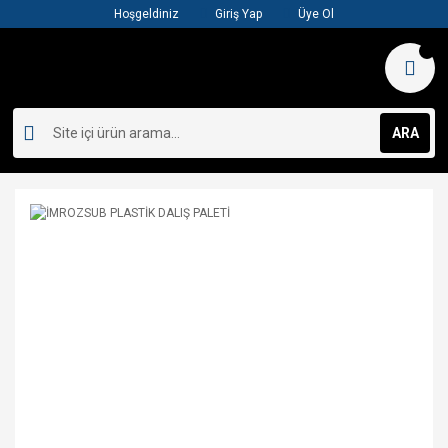
Hoşgeldiniz
Giriş Yap
Üye Ol
ARA