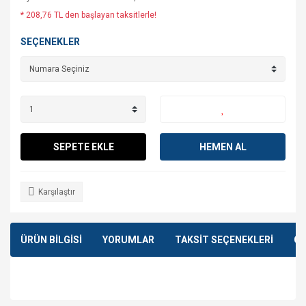
* 208,76 TL den başlayan taksitlerle!
SEÇENEKLER
SEPETE EKLE
HEMEN AL
Karşılaştır
ÜRÜN BİLGİSİ
YORUMLAR
TAKSİT SEÇENEKLERİ
ÖN
Bu ürünün fiyat bilgisi, resim, ürün açıklamalarında ve diğer