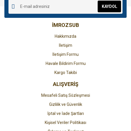
Ürün resmi kalitesiz, bozuk veya görüntülenemiyor.
KAYDOL
Ürün açıklamasında eksik bilgiler bulunuyor.
Ürün bilgilerinde hatalar bulunuyor.
İMROZSUB
Ürün fiyatı diğer sitelerden daha pahalı.
Bu ürüne benzer farklı alternatifler olmalı.
Hakkımızda
İletişim
İletişim Formu
Havale Bildirim Formu
Gönder
Kargo Takibi
ALIŞVERİŞ
Mesafeli Satış Sözleşmesi
Gizlilik ve Güvenlik
İptal ve İade Şartları
Kişisel Veriler Politikası