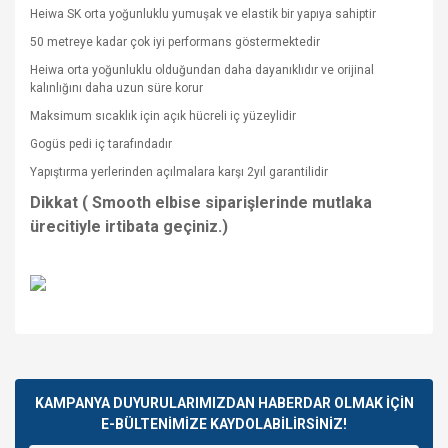
Heiwa SK orta yoğunluklu yumuşak ve elastik bir yapıya sahiptir
50 metreye kadar çok iyi performans göstermektedir
Heiwa orta yoğunluklu olduğundan daha dayanıklıdır ve orijinal
kalınlığını daha uzun süre korur
Maksimum sıcaklık için açık hücreli iç yüzeylidir
Gogüs pedi iç tarafındadır
Yapıştırma yerlerinden açılmalara karşı 2yıl garantilidir
Dikkat ( Smooth elbise siparişlerinde mutlaka
ürecitiyle irtibata geçiniz.)
Bu ürünün fiyat bilgisi, resim, ürün açıklamalarında ve diğer
konularda yetersiz gördüğünüz noktaları öneri formunu
Bu ürüne ilk yorumu siz yapın!
kullanarak tarafımıza iletebilirsiniz.
Görüş ve önerileriniz için teşekkür ederiz.
KAMPANYA DUYURULARIMIZDAN HABERDAR OLMAK İÇİN
E-BÜLTENİMİZE KAYDOLABİLİRSİNİZ!
Yorum Yaz