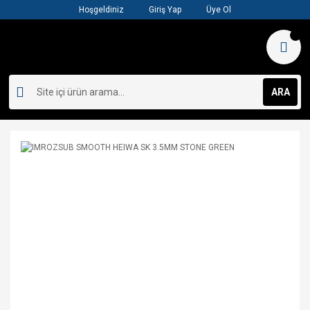
Hoşgeldiniz
Giriş Yap
Üye Ol
ARA