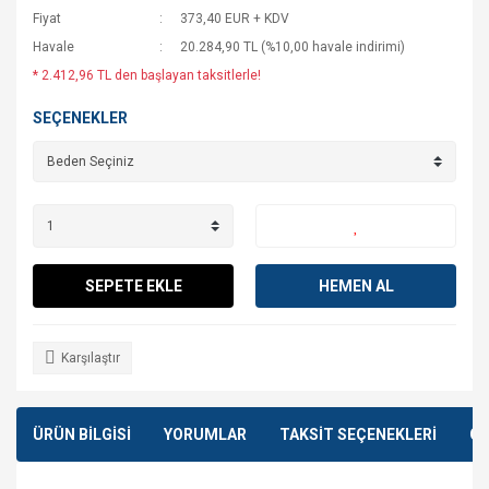
Fiyat
373,40 EUR + KDV
Havale
20.284,90 TL (%10,00 havale indirimi)
* 2.412,96 TL den başlayan taksitlerle!
SEÇENEKLER
SEPETE EKLE
HEMEN AL
Karşılaştır
ÜRÜN BİLGİSİ
YORUMLAR
TAKSİT SEÇENEKLERİ
ÖN