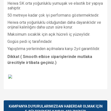
Heiwa SK orta yoğunluklu yumuşak ve elastik bir yapıya
sahiptir.
50 metreye kadar çok iyi performans göstermektedir.
Heiwa orta yoğunluklu olduğundan daha dayanıklıdır ve
orijinal kalınlığını daha uzun süre korur.
Maksimum sıcaklık için açık hücreli iç yüzeylidir.
Gogüs pedi iç tarafındadır.
Yapıştırma yerlerinden açılmalara karşı 2yıl garantilidir.
Dikkat ( Smooth elbise siparişlerinde mutlaka
ürecitiyle irtibata geçiniz.)
Bu ürünün fiyat bilgisi, resim, ürün açıklamalarında ve diğer
konularda yetersiz gördüğünüz noktaları öneri formunu
Bu ürüne ilk yorumu siz yapın!
kullanarak tarafımıza iletebilirsiniz.
Görüş ve önerileriniz için teşekkür ederiz.
KAMPANYA DUYURULARIMIZDAN HABERDAR OLMAK İÇİN