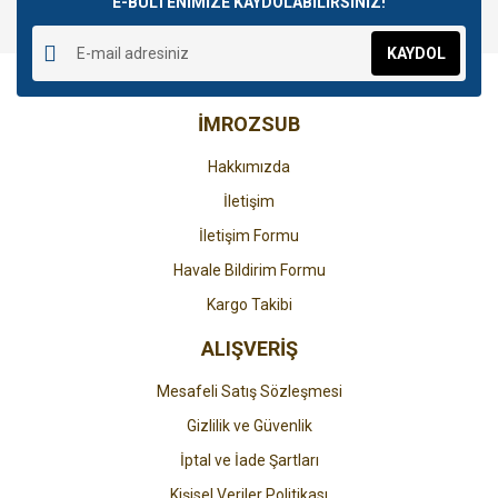
E-BÜLTENİMİZE KAYDOLABİLİRSİNİZ!
Yorum Yaz
Ürün resmi kalitesiz, bozuk veya görüntülenemiyor.
KAYDOL
Ürün açıklamasında eksik bilgiler bulunuyor.
Ürün bilgilerinde hatalar bulunuyor.
İMROZSUB
Ürün fiyatı diğer sitelerden daha pahalı.
Bu ürüne benzer farklı alternatifler olmalı.
Hakkımızda
İletişim
İletişim Formu
Havale Bildirim Formu
Gönder
Kargo Takibi
ALIŞVERİŞ
Mesafeli Satış Sözleşmesi
Gizlilik ve Güvenlik
İptal ve İade Şartları
Kişisel Veriler Politikası