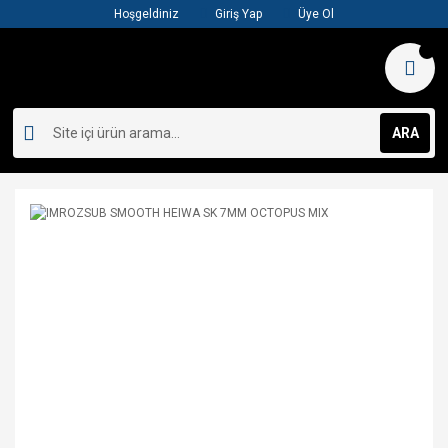
Hoşgeldiniz
Giriş Yap
Üye Ol
ARA