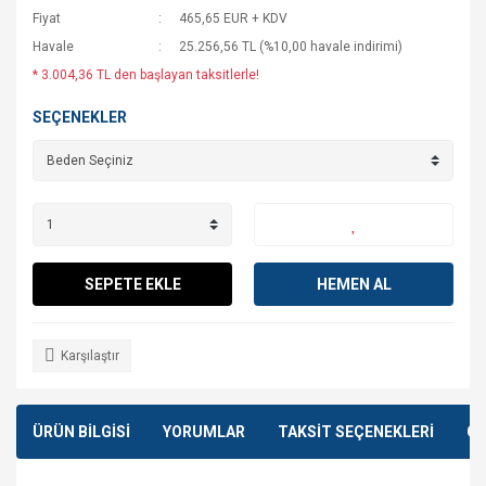
Fiyat
465,65 EUR + KDV
Havale
25.256,56 TL (%10,00 havale indirimi)
* 3.004,36 TL den başlayan taksitlerle!
SEÇENEKLER
SEPETE EKLE
HEMEN AL
Karşılaştır
ÜRÜN BİLGİSİ
YORUMLAR
TAKSİT SEÇENEKLERİ
ÖN