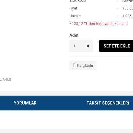
Stok Kodu
AEFH
Fiyat
958,33
Havale
1.035,
* 123,12 TL den başlayan taksitlerle!
Adet
SEPETE EKLE
Karşılaştır
ALARMI
YORUMLAR
TAKSİT SEÇENEKLERİ
e diğer konularda yetersiz gördüğünüz noktaları öneri formunu kullanarak tarafımı