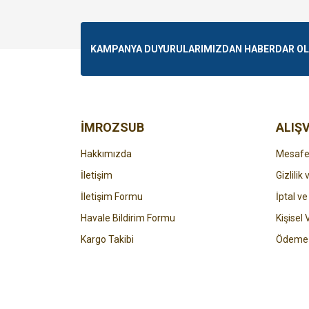
Görüş ve önerileriniz için teşekkür ederiz.
Ürün resmi kalitesiz, bozuk veya görüntülenemiyo
KAMPANYA DUYURULARIMIZDAN HABERDAR OLMA
Ürün açıklamasında eksik bilgiler bulunuyor.
Ürün bilgilerinde hatalar bulunuyor.
Ürün fiyatı diğer sitelerden daha pahalı.
Bu ürüne benzer farklı alternatifler olmalı.
İMROZSUB
ALIŞV
Hakkımızda
Mesafel
İletişim
Gizlilik
İletişim Formu
İptal ve
Havale Bildirim Formu
Kişisel 
Kargo Takibi
Ödeme 