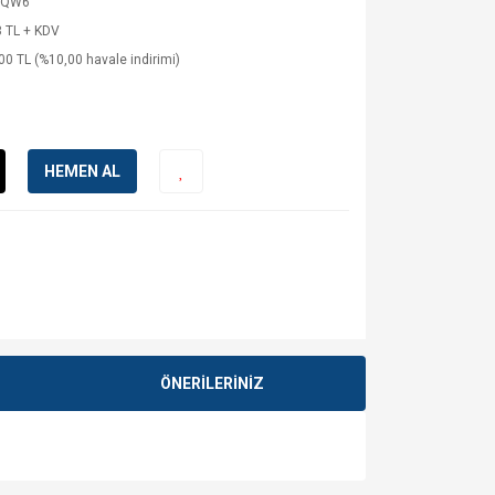
PQW6
 TL + KDV
00 TL (%10,00 havale indirimi)
HEMEN AL
ÖNERİLERİNİZ
za iletebilirsiniz.