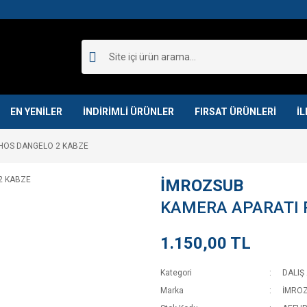
EN YENİLER
İNDİRİMLİ ÜRÜNLER
FIRSAT ÜRÜNLERİ
İL
HOS DANGELO 2 KABZE
İMROZSUB
KAMERA APARATI 
1.150,00 TL
Kategori
DALIŞ
Marka
İMRO