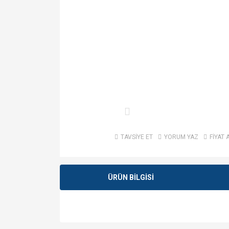
TAVSİYE ET
YORUM YAZ
FİYAT 
ÜRÜN BİLGİSİ
Bu ürünün fiyat bilgisi, resim, ürün açıklamalarında v