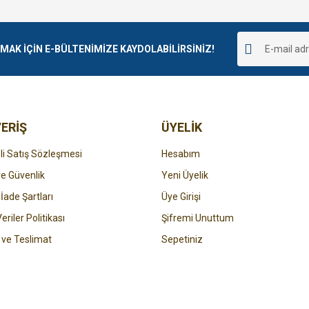
Bu ürüne ilk yorumu siz yapın!
r.
K İÇİN E-BÜLTENİMİZE KAYDOLABİLİRSİNİZ!
Yorum Yaz
ERİŞ
ÜYELİK
i Satış Sözleşmesi
Hesabım
 ve Güvenlik
Yeni Üyelik
 İade Şartları
Üye Girişi
Gönder
Veriler Politikası
Şifremi Unuttum
ve Teslimat
Sepetiniz