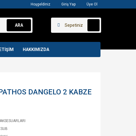
Hoşgeldiniz
Giriş Yap
Üye Ol
ARA
Sepetiniz
ETİŞİM
HAKKIMIZDA
PATHOS DANGELO 2 KABZE
 AKSESUARLARI
ZSUB