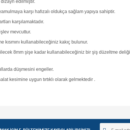
dizayn edilmiştir.
amulmaya karşı hafızalı oldukça sağlam yapıya sahiptir.
rtları karşılamaktadır.
şlev mevcuttur.
 kısmını kullanabileceğiniz kakıç bulunur.
lecek 8mm şişe kadar kullanabileceğiniz bir şiş düzeltme deliğ
şullarda düşmesini engeller.
alat kesimine uygun tırtıklı olarak gelmektedir .
e diğer konularda yetersiz gördüğünüz noktaları öneri formunu kullanarak tarafımı
Bu ürüne ilk yorumu siz yapın!
r.