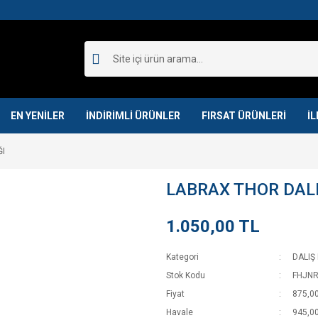
EN YENİLER
İNDİRİMLİ ÜRÜNLER
FIRSAT ÜRÜNLERİ
İL
ĞI
LABRAX THOR DALI
1.050,00 TL
Kategori
DALIŞ
Stok Kodu
FHJN
Fiyat
875,00
Havale
945,00