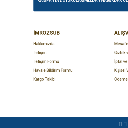
KAMPANYA DUYURULARIMIZDAN HABERDAR OLMA
Ürün açıklamasında eksik bilgiler bulunuyor.
Ürün bilgilerinde hatalar bulunuyor.
Ürün fiyatı diğer sitelerden daha pahalı.
Bu ürüne benzer farklı alternatifler olmalı.
İMROZSUB
ALIŞV
Hakkımızda
Mesafel
İletişim
Gizlilik
İletişim Formu
İptal ve
Havale Bildirim Formu
Kişisel 
Kargo Takibi
Ödeme 