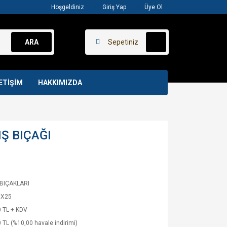
Hoşgeldiniz
Giriş Yap
Üye Ol
ARA
Sepetiniz
ETİŞİM
HAKKIMIZDA
Ş BIÇAĞI
 BIÇAKLARI
RX25
 TL + KDV
 TL (%10,00 havale indirimi)