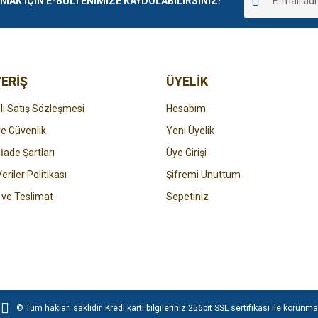
K İÇİN E-BÜLTENİMİZE KAYDOLABİLİRSİNİZ!
Yorum Yaz
ERİŞ
ÜYELİK
i Satış Sözleşmesi
Hesabım
 ve Güvenlik
Yeni Üyelik
 İade Şartları
Üye Girişi
Gönder
Veriler Politikası
Şifremi Unuttum
ve Teslimat
Sepetiniz
© Tüm hakları saklıdır. Kredi kartı bilgileriniz 256bit SSL sertifikası ile korunma