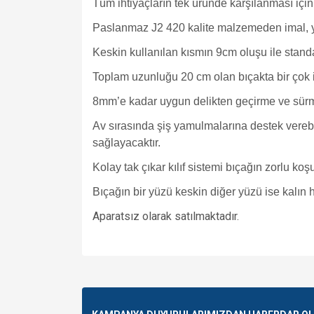
Tüm ihtiyaçların tek üründe karşılanması için 
Paslanmaz J2 420 kalite malzemeden imal, y
Keskin kullanılan kısmın 9cm oluşu ile standa
Toplam uzunluğu 20 cm olan bıçakta bir çok i
8mm’e kadar uygun delikten geçirme ve sürme
Av sırasında şiş yamulmalarına destek verebi
sağlayacaktır.
Kolay tak çıkar kılıf sistemi bıçağın zorlu ko
Bıçağın bir yüzü keskin diğer yüzü ise kalın h
Aparatsız olarak satılmaktadır.
Bu ürünün fiyat bilgisi, resim, ürün açıklamalarında v
Görüş ve önerileriniz için teşekkür ederiz.
Ürün resmi kalitesiz, bozuk veya görüntülenemiyo