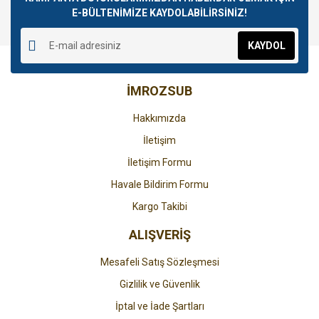
E-BÜLTENİMİZE KAYDOLABİLİRSİNİZ!
Yorum Yaz
Ürün resmi kalitesiz, bozuk veya görüntülenemiyor.
KAYDOL
Ürün açıklamasında eksik bilgiler bulunuyor.
Ürün bilgilerinde hatalar bulunuyor.
İMROZSUB
Ürün fiyatı diğer sitelerden daha pahalı.
Bu ürüne benzer farklı alternatifler olmalı.
Hakkımızda
İletişim
İletişim Formu
Havale Bildirim Formu
Gönder
Kargo Takibi
ALIŞVERİŞ
Mesafeli Satış Sözleşmesi
Gizlilik ve Güvenlik
İptal ve İade Şartları