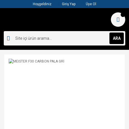
Hoşgeldiniz
Giriş Yap
Üye Ol
ARA