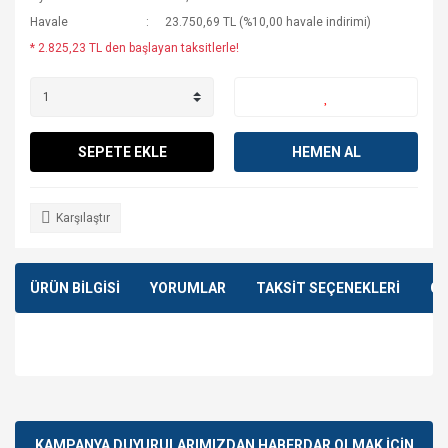
Havale
23.750,69 TL (%10,00 havale indirimi)
* 2.825,23 TL den başlayan taksitlerle!
SEPETE EKLE
HEMEN AL
Karşılaştır
ÜRÜN BİLGİSİ
YORUMLAR
TAKSİT SEÇENEKLERİ
ÖN
Bu ürünün fiyat bilgisi, resim, ürün açıklamalarında ve diğer
konularda yetersiz gördüğünüz noktaları öneri formunu
Bu ürüne ilk yorumu siz yapın!
kullanarak tarafımıza iletebilirsiniz.
Görüş ve önerileriniz için teşekkür ederiz.
KAMPANYA DUYURULARIMIZDAN HABERDAR OLMAK İÇİN