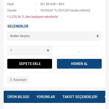
Fiyat
351,89 EUR + KDV
Havale
18.025,81 TL (%15,00 havale indirimi)
* 2.270,36 TL den başlayan taksitlerle!
SEÇENEKLER
SEPETE EKLE
HEMEN AL
Karşılaştır
ÜRÜN BİLGİSİ
YORUMLAR
TAKSİT SEÇENEKLERİ
ÖN