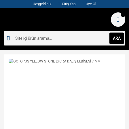
Hoşgeldiniz
Giriş Yap
Üye Ol
ARA