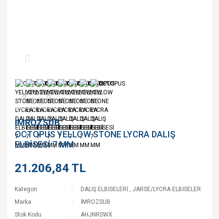
İMROZSUB
OCTOPUS YELLOW STONE LYCRA DALIŞ
ELBİSESİ 7 MM
21.206,84 TL
Kategori
DALIŞ ELBİSELERİ
,
JARSE/LYCRA ELBİSELER
Marka
İMROZSUB
Stok Kodu
AHJNRSWX