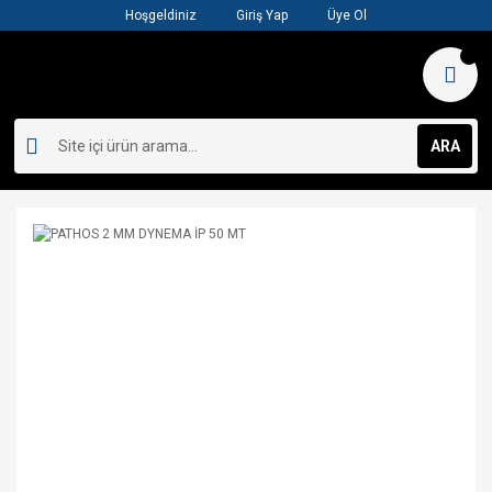
Hoşgeldiniz
Giriş Yap
Üye Ol
ARA