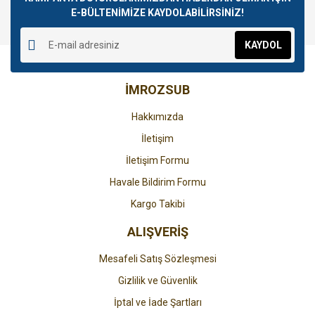
E-BÜLTENİMİZE KAYDOLABİLİRSİNİZ!
Yorum Yaz
Ürün resmi kalitesiz, bozuk veya görüntülenemiyor.
KAYDOL
Ürün açıklamasında eksik bilgiler bulunuyor.
Ürün bilgilerinde hatalar bulunuyor.
İMROZSUB
Ürün fiyatı diğer sitelerden daha pahalı.
Bu ürüne benzer farklı alternatifler olmalı.
Hakkımızda
İletişim
İletişim Formu
Havale Bildirim Formu
Gönder
Kargo Takibi
ALIŞVERİŞ
Mesafeli Satış Sözleşmesi
Gizlilik ve Güvenlik
İptal ve İade Şartları