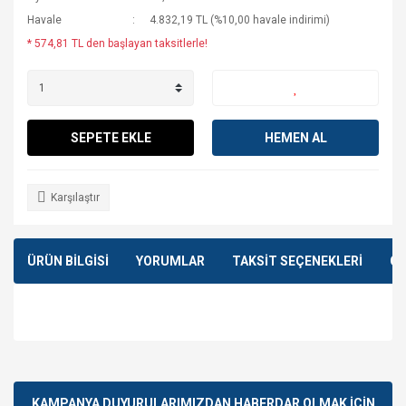
Havale
4.832,19 TL (%10,00 havale indirimi)
* 574,81 TL den başlayan taksitlerle!
SEPETE EKLE
HEMEN AL
Karşılaştır
ÜRÜN BİLGİSİ
YORUMLAR
TAKSİT SEÇENEKLERİ
ÖN
Bu ürünün fiyat bilgisi, resim, ürün açıklamalarında ve diğer
konularda yetersiz gördüğünüz noktaları öneri formunu
Bu ürüne ilk yorumu siz yapın!
kullanarak tarafımıza iletebilirsiniz.
Görüş ve önerileriniz için teşekkür ederiz.
KAMPANYA DUYURULARIMIZDAN HABERDAR OLMAK İÇİN