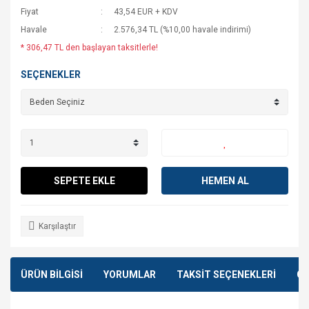
Fiyat
43,54 EUR + KDV
Havale
2.576,34 TL (%10,00 havale indirimi)
* 306,47 TL den başlayan taksitlerle!
SEÇENEKLER
SEPETE EKLE
HEMEN AL
Karşılaştır
ÜRÜN BİLGİSİ
YORUMLAR
TAKSİT SEÇENEKLERİ
ÖN