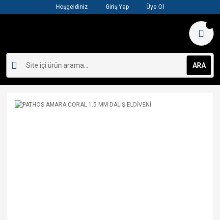
Hoşgeldiniz
Giriş Yap
Üye Ol
ARA