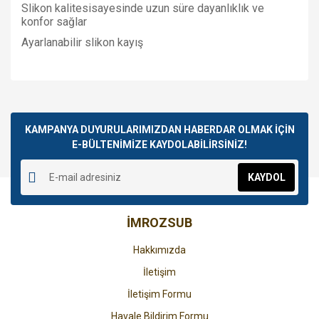
Slikon kalitesisayesinde uzun süre dayanlıklık ve
konfor sağlar
Ayarlanabilir slikon kayış
Bu ürünün fiyat bilgisi, resim, ürün açıklamalarında ve diğer
konularda yetersiz gördüğünüz noktaları öneri formunu
Bu ürüne ilk yorumu siz yapın!
kullanarak tarafımıza iletebilirsiniz.
Görüş ve önerileriniz için teşekkür ederiz.
KAMPANYA DUYURULARIMIZDAN HABERDAR OLMAK İÇİN
E-BÜLTENİMİZE KAYDOLABİLİRSİNİZ!
Yorum Yaz
Ürün resmi kalitesiz, bozuk veya görüntülenemiyor.
KAYDOL
Ürün açıklamasında eksik bilgiler bulunuyor.
Ürün bilgilerinde hatalar bulunuyor.
İMROZSUB
Ürün fiyatı diğer sitelerden daha pahalı.
Bu ürüne benzer farklı alternatifler olmalı.
Hakkımızda
İletişim
İletişim Formu
Havale Bildirim Formu