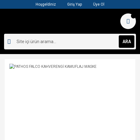
Hoşgeldiniz
Giriş Yap
Üye Ol
ARA