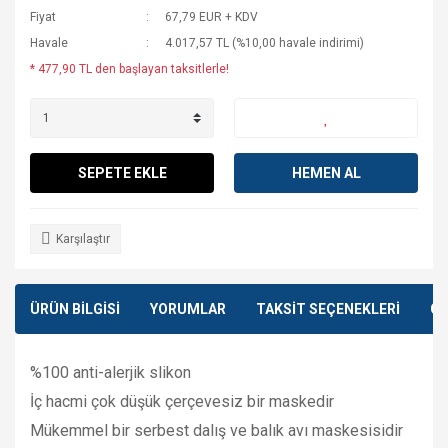
Fiyat
67,79 EUR + KDV
Havale
4.017,57 TL (%10,00 havale indirimi)
* 477,90 TL den başlayan taksitlerle!
SEPETE EKLE
HEMEN AL
Karşılaştır
ÜRÜN BİLGİSİ
YORUMLAR
TAKSİT SEÇENEKLERİ
ÖN
%100 anti-alerjik slikon
İç hacmi çok düşük çerçevesiz bir maskedir
Mükemmel bir serbest dalış ve balık avı maskesisidir