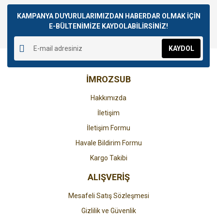
Bu ürüne ilk yorumu siz yapın!
kullanarak tarafımıza iletebilirsiniz.
Görüş ve önerileriniz için teşekkür ederiz.
KAMPANYA DUYURULARIMIZDAN HABERDAR OLMAK İÇİN
E-BÜLTENİMİZE KAYDOLABİLİRSİNİZ!
Yorum Yaz
Ürün resmi kalitesiz, bozuk veya görüntülenemiyor.
KAYDOL
Ürün açıklamasında eksik bilgiler bulunuyor.
Ürün bilgilerinde hatalar bulunuyor.
İMROZSUB
Ürün fiyatı diğer sitelerden daha pahalı.
Bu ürüne benzer farklı alternatifler olmalı.
Hakkımızda
İletişim
İletişim Formu
Havale Bildirim Formu
Gönder
Kargo Takibi
ALIŞVERİŞ
Mesafeli Satış Sözleşmesi
Gizlilik ve Güvenlik