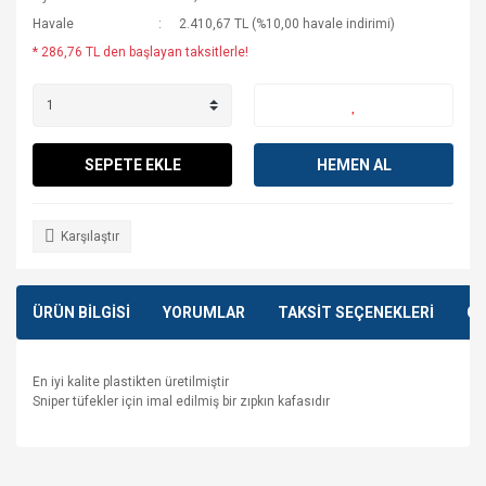
Havale
2.410,67 TL (%10,00 havale indirimi)
* 286,76 TL den başlayan taksitlerle!
SEPETE EKLE
HEMEN AL
Karşılaştır
ÜRÜN BİLGİSİ
YORUMLAR
TAKSİT SEÇENEKLERİ
ÖN
En iyi kalite plastikten üretilmiştir
Sniper tüfekler için imal edilmiş bir zıpkın kafasıdır
Bu ürünün fiyat bilgisi, resim, ürün açıklamalarında ve diğer
konularda yetersiz gördüğünüz noktaları öneri formunu