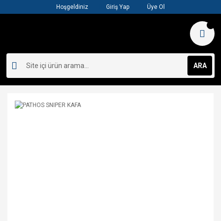
Hoşgeldiniz
Giriş Yap
Üye Ol
ARA