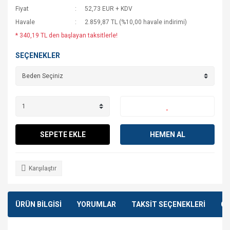
Fiyat
52,73 EUR + KDV
Havale
2.859,87 TL (%10,00 havale indirimi)
* 340,19 TL den başlayan taksitlerle!
SEÇENEKLER
SEPETE EKLE
HEMEN AL
Karşılaştır
ÜRÜN BİLGİSİ
YORUMLAR
TAKSİT SEÇENEKLERİ
ÖN