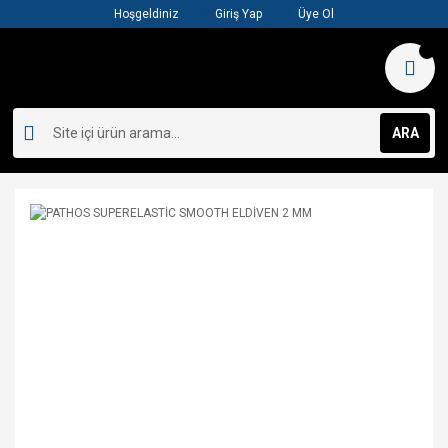
Hoşgeldiniz
Giriş Yap
Üye Ol
ARA