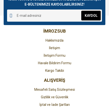
E-BÜLTENİMİZE KAYDOLABİLİRSİNİZ!
Yorum Yaz
Ürün resmi kalitesiz, bozuk veya görüntülenemiyor.
KAYDOL
Ürün açıklamasında eksik bilgiler bulunuyor.
Ürün bilgilerinde hatalar bulunuyor.
İMROZSUB
Ürün fiyatı diğer sitelerden daha pahalı.
Bu ürüne benzer farklı alternatifler olmalı.
Hakkımızda
İletişim
İletişim Formu
Havale Bildirim Formu
Gönder
Kargo Takibi
ALIŞVERİŞ
Mesafeli Satış Sözleşmesi
Gizlilik ve Güvenlik
İptal ve İade Şartları