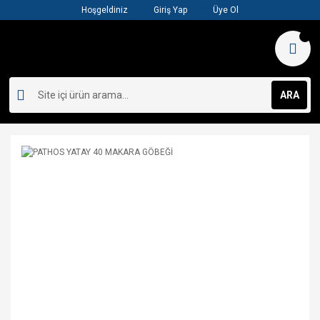
Hoşgeldiniz
Giriş Yap
Üye Ol
ARA