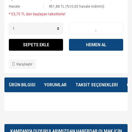
Havale
451,88 TL (%10,00 havale indirimi)
* 53,75 TL den başlayan taksitlerle!
SEPETE EKLE
HEMEN AL
Karşılaştır
ÜRÜN BİLGİSİ
YORUMLAR
TAKSİT SEÇENEKLERİ
ÖN
Bu ürünün fiyat bilgisi, resim, ürün açıklamalarında ve diğer
konularda yetersiz gördüğünüz noktaları öneri formunu
Bu ürüne ilk yorumu siz yapın!
kullanarak tarafımıza iletebilirsiniz.
Görüş ve önerileriniz için teşekkür ederiz.
KAMPANYA DUYURULARIMIZDAN HABERDAR OLMAK İÇİN