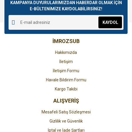
Görüş ve önerileriniz için teşekkür ederiz.
KAMPANYA DUYURULARIMIZDAN HABERDAR OLMAK İÇİN
E-BÜLTENİMİZE KAYDOLABİLİRSİNİZ!
Yorum Yaz
Ürün resmi kalitesiz, bozuk veya görüntülenemiyor.
KAYDOL
Ürün açıklamasında eksik bilgiler bulunuyor.
Ürün bilgilerinde hatalar bulunuyor.
İMROZSUB
Ürün fiyatı diğer sitelerden daha pahalı.
Bu ürüne benzer farklı alternatifler olmalı.
Hakkımızda
İletişim
İletişim Formu
Havale Bildirim Formu
Gönder
Kargo Takibi
ALIŞVERİŞ
Mesafeli Satış Sözleşmesi
Gizlilik ve Güvenlik
İptal ve İade Şartları