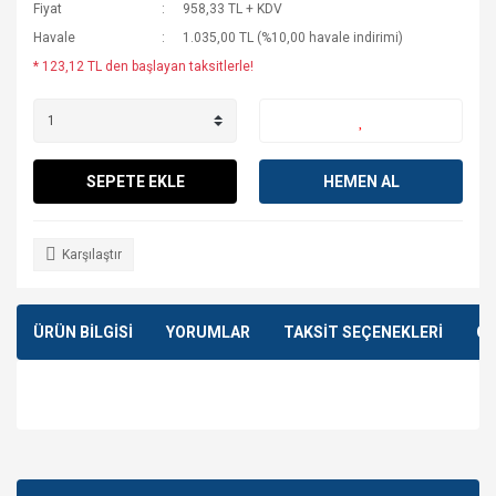
Fiyat
958,33 TL + KDV
Havale
1.035,00 TL (%10,00 havale indirimi)
* 123,12 TL den başlayan taksitlerle!
SEPETE EKLE
HEMEN AL
Karşılaştır
ÜRÜN BİLGİSİ
YORUMLAR
TAKSİT SEÇENEKLERİ
ÖN
Bu ürünün fiyat bilgisi, resim, ürün açıklamalarında ve diğer
konularda yetersiz gördüğünüz noktaları öneri formunu
Bu ürüne ilk yorumu siz yapın!
kullanarak tarafımıza iletebilirsiniz.