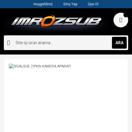
Hoşgeldiniz
Giriş Yap
Üye Ol
ARA