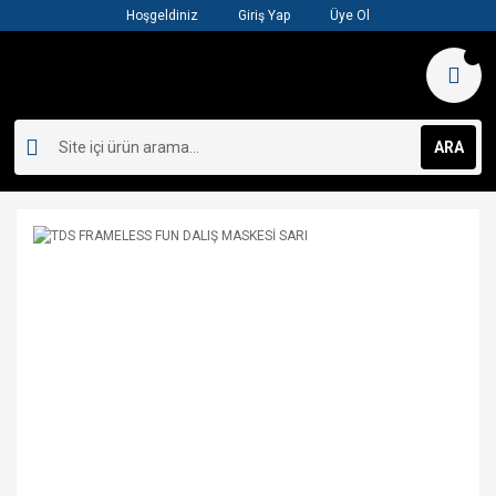
Hoşgeldiniz
Giriş Yap
Üye Ol
ARA