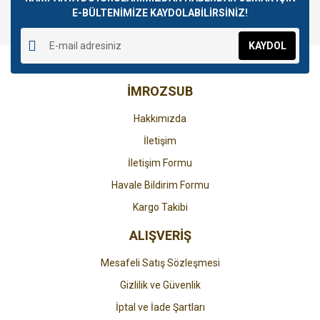
E-BÜLTENİMİZE KAYDOLABİLİRSİNİZ!
Yorum Yaz
Ürün resmi kalitesiz, bozuk veya görüntülenemiyor.
KAYDOL
Ürün açıklamasında eksik bilgiler bulunuyor.
Ürün bilgilerinde hatalar bulunuyor.
İMROZSUB
Ürün fiyatı diğer sitelerden daha pahalı.
Bu ürüne benzer farklı alternatifler olmalı.
Hakkımızda
İletişim
İletişim Formu
Havale Bildirim Formu
Gönder
Kargo Takibi
ALIŞVERİŞ
Mesafeli Satış Sözleşmesi
Gizlilik ve Güvenlik
İptal ve İade Şartları