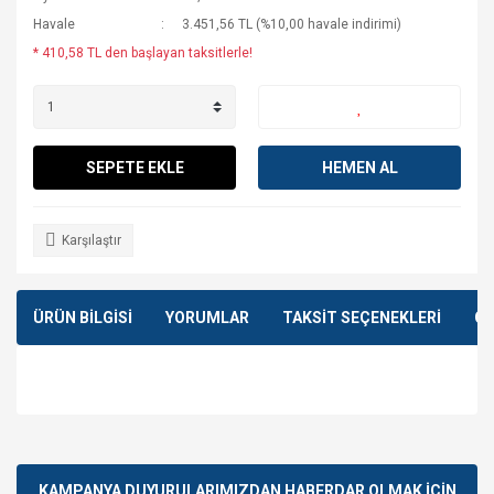
Havale
3.451,56 TL (%10,00 havale indirimi)
* 410,58 TL den başlayan taksitlerle!
SEPETE EKLE
HEMEN AL
Karşılaştır
ÜRÜN BİLGİSİ
YORUMLAR
TAKSİT SEÇENEKLERİ
ÖN
Bu ürünün fiyat bilgisi, resim, ürün açıklamalarında ve diğer
konularda yetersiz gördüğünüz noktaları öneri formunu
Bu ürüne ilk yorumu siz yapın!
kullanarak tarafımıza iletebilirsiniz.
Görüş ve önerileriniz için teşekkür ederiz.
KAMPANYA DUYURULARIMIZDAN HABERDAR OLMAK İÇİN