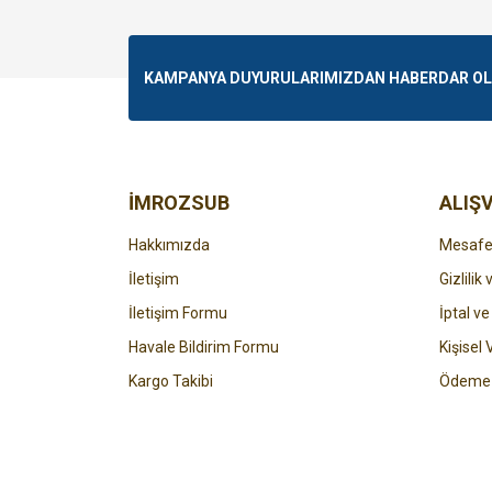
Görüş ve önerileriniz için teşekkür ederiz.
Ürün resmi kalitesiz, bozuk veya görüntülenemiyo
KAMPANYA DUYURULARIMIZDAN HABERDAR OLMA
Ürün açıklamasında eksik bilgiler bulunuyor.
Ürün bilgilerinde hatalar bulunuyor.
Ürün fiyatı diğer sitelerden daha pahalı.
Bu ürüne benzer farklı alternatifler olmalı.
İMROZSUB
ALIŞV
Hakkımızda
Mesafel
İletişim
Gizlilik
İletişim Formu
İptal ve
Havale Bildirim Formu
Kişisel 
Kargo Takibi
Ödeme 