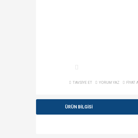
TAVSİYE ET
YORUM YAZ
FİYAT 
ÜRÜN BİLGİSİ
Bu ürünün fiyat bilgisi, resim, ürün açıklamalarında v