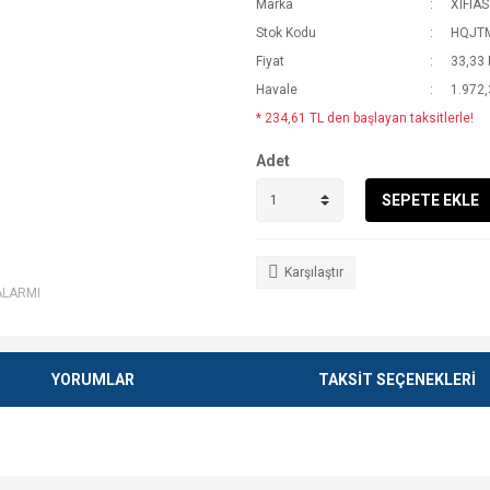
Marka
XIFIAS
Stok Kodu
HQJT
Fiyat
33,33
Havale
1.972,
* 234,61 TL den başlayan taksitlerle!
Adet
SEPETE EKLE
Karşılaştır
ALARMI
YORUMLAR
TAKSİT SEÇENEKLERİ
e diğer konularda yetersiz gördüğünüz noktaları öneri formunu kullanarak tarafımı