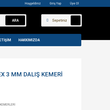
Hoşgeldiniz
Giriş Yap
Üye Ol
ARA
Sepetiniz
ETİŞİM
HAKKIMIZDA
EX 3 MM DALIŞ KEMERİ
 KEMERLERİ