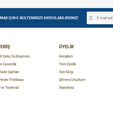
Bu ürüne ilk yorumu siz yapın!
r.
K İÇİN E-BÜLTENİMİZE KAYDOLABİLİRSİNİZ!
Yorum Yaz
ERİŞ
ÜYELİK
i Satış Sözleşmesi
Hesabım
 ve Güvenlik
Yeni Üyelik
 İade Şartları
Üye Girişi
Gönder
Veriler Politikası
Şifremi Unuttum
ve Teslimat
Sepetiniz