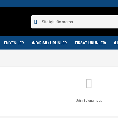
EN YENİLER
İNDİRİMLİ ÜRÜNLER
FIRSAT ÜRÜNLERİ
İL
Ürün Bulunamadı.